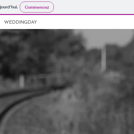
jourd'hui.
Commencez
WEDDINGDAY