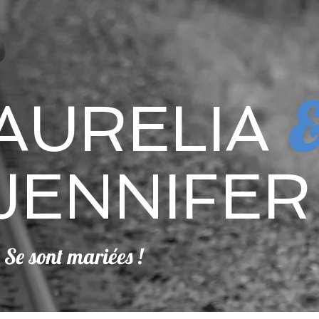
AURELIA
JENNIFER
Se sont mariées !